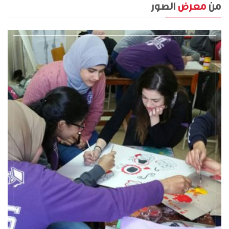
من
معرض
الصور