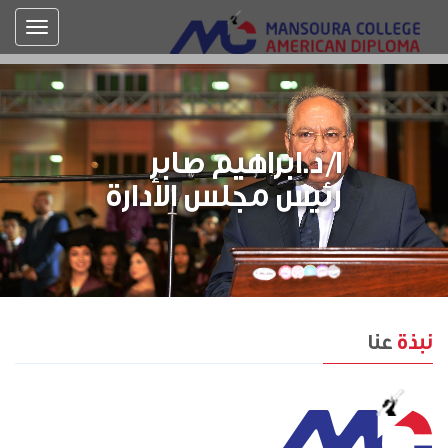
ا/د.ابراهيم صابر
رئيس مجلس الأدارة
نبذة
عنا