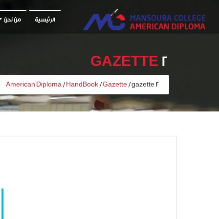
الرئيسية
من نحن
GAZETTE
2
American Diploma
/
HandBook
/
Gazette
/
gazette 2